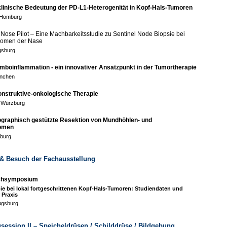
klinische Bedeutung der PD-L1-Heterogenität in Kopf-Hals-Tumoren
, Homburg
iNose Pilot – Eine Machbarkeitsstudie zu Sentinel Node Biopsie bei
inomen der Nase
gsburg
mboinflammation - ein innovativer Ansatzpunkt in der Tumortherapie
ünchen
nstruktive-onkologische Therapie
 Würzburg
graphisch gestützte Resektion von Mundhöhlen- und
omen
sburg
 & Besuch der Fachausstellung
chsymposium
pie bei lokal fortgeschrittenen Kopf-Hals-Tumoren: Studiendaten und
 Praxis
ugsburg
gsession II – Speichel­drüsen / Schild­drüse / Bild­gebung