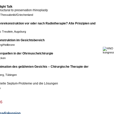
light Talk
tructural to preservation rhinoplasty
, Thessaloniki/Griechenland
nrekonstruktion vor oder nach Radiotherapie? Alte Prinzipien und
c Treutlein, Augsburg
nstruktion im Gesichtsbereich
rg/Heilbronn
erquellen in der Ohrmuschelchirurgie
cken
imation des gelähmten Gesichts – Chirurgische Therapie der
erg, Tübingen
zielle Septum-Probleme und die Lösungen
m
26
umsdiskussion