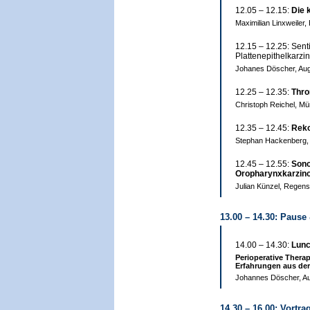
12.05 – 12.15:
Die 
Maximilian Linxweiler
12.15 – 12.25: Sent
Plattenepithelkarz
Johanes Döscher, Au
12.25 – 12.35:
Thro
Christoph Reichel, M
12.35 – 12.45:
Reko
Stephan Hackenberg,
12.45 – 12.55:
Sono
Oropharynxkarzin
Julian Künzel, Regen
13.00 – 14.30: Pause
14.00 – 14.30:
Lun
Perioperative Thera
Erfahrungen aus der
Johannes Döscher, A
14.30 – 16.00: Vortra