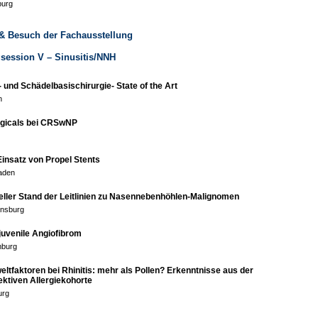
burg
 & Besuch der Fachausstellung
agsession V – Sinusitis/NNH
 und Schädelbasischirurgie- State of the Art
n
ogicals bei CRSwNP
Einsatz von Propel Stents
aden
eller Stand der Leitlinien zu Nasennebenhöhlen-Malignomen
nsburg
juvenile Angiofibrom
mburg
ltfaktoren bei Rhinitis: mehr als Pollen? Erkenntnisse aus der
ktiven Allergiekohorte
urg