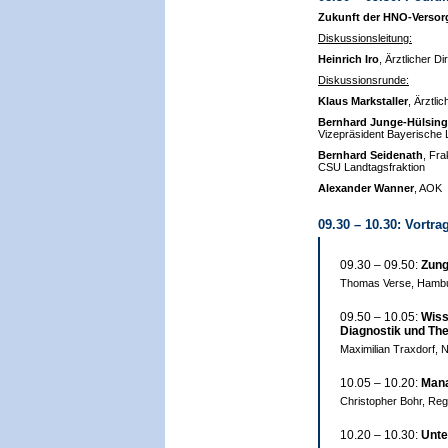
Zukunft der HNO-Versor
Diskussionsleitung:
Heinrich Iro
, Ärztlicher D
Diskussionsrunde:
Klaus Markstaller
, Ärztli
Bernhard Junge-Hülsing
Vizepräsident Bayerisch
Bernhard Seidenath
, Fr
CSU Landtagsfraktion
Alexander Wanner
, AOK
09.30 – 10.30: Vortr
09.30 – 09.50:
Zung
Thomas Verse, Hamb
09.50 – 10.05:
Wiss
Diagnostik und The
Maximilian Traxdorf, 
10.05 – 10.20:
Mana
Christopher Bohr, Re
10.20 – 10.30:
Unte