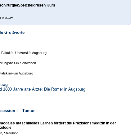
ischirurgie/Speicheldrüsen Kurs
n in Kürze
elle Grußworte
Fakultät, Universität Augsburg
ierungsbezirk Schwaben
sitätsklinikum Augsburg
rtrag
 1800 Jahre alte Ärzte: Die Römer in Augsburg
agsession I – Tumor
imodales maschinelles Lernen fördert die Präzisionsmedizin in der
kologie
n, Straubing