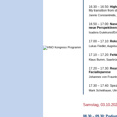
16.30 – 16.50:
High
My transition from s
Jannis Constantinidis
16.50 – 17.00:
Nase
neue Perspektiven
Isadora Gutekunst/Eri
17.00 – 17.10:
Reko
Lukas Fiedler, Augsbu
17.10 – 17.20:
Fehl
Klaus Bumm, Saarbrü
17.20 – 17.30:
Rean
Facialisparese
Johannes von Fraunb
17.30 – 17.40: Spe
Mark Scheithauer, Ul
Samstag, 03.10.20
08.30 – 09.30: Podi