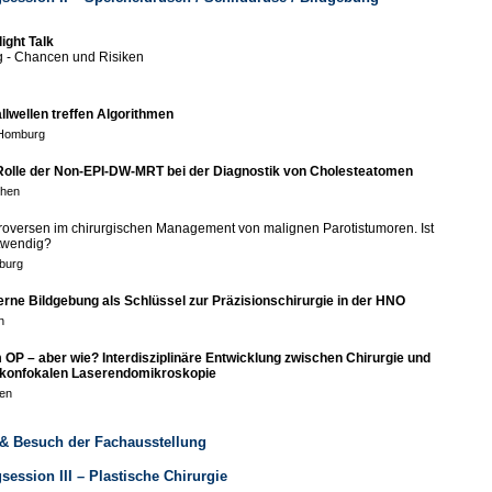
light Talk
ng - Chancen und Risiken
llwellen treffen Algorithmen
 Homburg
Rolle der Non-EPI-DW-MRT bei der Diagnostik von Cholesteatomen
chen
troversen im chirurgischen Management von malignen Parotistumoren. Ist
otwendig?
sburg
rne Bildgebung als Schlüssel zur Präzisionschirurgie in der HNO
n
m OP – aber wie? Interdisziplinäre Entwicklung zwischen Chirurgie und
r konfokalen Laserendomikroskopie
en
 & Besuch der Fachausstellung
gsession III – Plastische Chirurgie