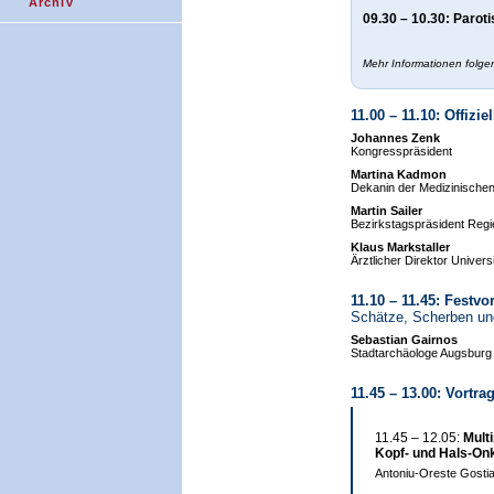
Archiv
09.30 – 10.30: Parot
Mehr Informationen folge
11.00 – 11.10: Offizi
Johannes Zenk
Kongresspräsident
Martina Kadmon
Dekanin der Medizinischen 
Martin Sailer
Bezirkstagspräsident Reg
Klaus Markstaller
Ärztlicher Direktor Univer
11.10 – 11.45: Festvo
Schätze, Scherben und
Sebastian Gairnos
Stadtarchäologe Augsburg
11.45 – 13.00: Vortr
11.45 – 12.05:
Mult
Kopf- und Hals-On
Antoniu-Oreste Gostia