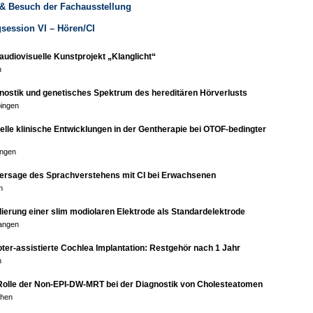
 & Besuch der Fachausstellung
gsession VI – Hören/CI
audiovisuelle Kunstprojekt „Klanglicht“
n
nostik und genetisches Spektrum des hereditären Hörverlusts
ingen
elle klinische Entwicklungen in der Gentherapie bei OTOF-bedingter
ingen
ersage des Sprachverstehens mit CI bei Erwachsenen
n
lierung einer slim modiolaren Elektrode als Standardelektrode
angen
ter-assistierte Cochlea Implantation: Restgehör nach 1 Jahr
n
Rolle der Non-EPI-DW-MRT bei der Diagnostik von Cholesteatomen
chen