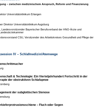
gung – zwischen medizinischem Anspruch, Reform und Finanzierung
irektor Universitätsklinikum Erlangen
cher Direktor Universitätsklinikum Augsburg
, Landesvorsitzender Bayerischer Berufsverband der HNO-Ärzte und
e Landesärztekammer
aktionsvorstand CSU, Vorsitzender des Arbeitskreises Gesundheit und Pflege der
agsession IV – Schlafmedizin/Atemwege
enschrittmacher
urg
enschaft & Technologie: Ein Vierteljahrhundert Fortschritt in der
rapie der obstruktiven Schlafapnoe
Nürnberg
gement der subglottischen Stenose
gensburg
rkieferprotrusionsschiene – Fluch oder Segen