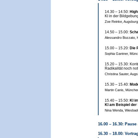
14.30 – 14.50:
High
KI in der Bildgebu
Zoe Reinke, Augsburg
14.50 – 15.00:
Scha
Alessandro Bozzato,
15.00 – 15.20:
Die 
Sophia Gantner, Mün
15.20 – 15.30: Kon
Radikalität noch n
Christina Sauter, Aug
15.30 – 15.40:
Mode
Martin Canis, Münche
15.40 – 15.50:
KI i
KI am Beispiel de
Nina Wenda, Wiesbad
16.00 – 16.30: Pause
16.30 – 18.00: Vortra